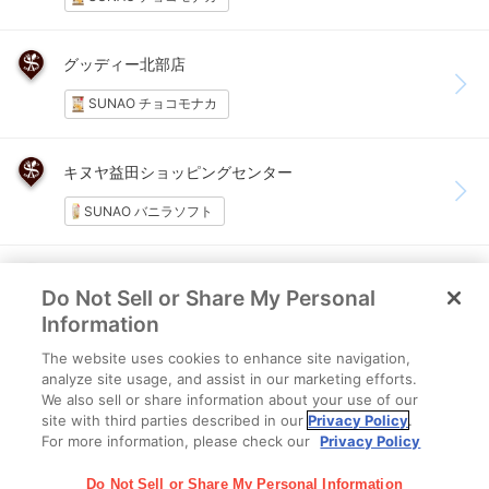
グッディー北部店
SUNAO チョコモナカ
キヌヤ益田ショッピングセンター
SUNAO バニラソフト
キヌヤ東町店
Do Not Sell or Share My Personal
SUNAO チョコ&バニラソフト
SUNAO バニラソフト
Information
The website uses cookies to enhance site navigation,
analyze site usage, and assist in our marketing efforts.
キヌヤ二宮店
We also sell or share information about your use of our
site with third parties described in our
Privacy Policy
.
SUNAO チョコ&バニラソフト
SUNAO バニラソフト
For more information, please check our
Privacy Policy
Do Not Sell or Share My Personal Information